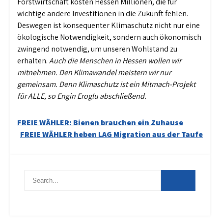
Forstwirtschaft kosten Hessen Millionen, die für
wichtige andere Investitionen in die Zukunft fehlen.
Deswegen ist konsequenter Klimaschutz nicht nur eine
ökologische Notwendigkeit, sondern auch ökonomisch
zwingend notwendig, um unseren Wohlstand zu
erhalten.
Auch die Menschen in Hessen wollen wir
mitnehmen. Den Klimawandel meistern wir nur
gemeinsam. Denn Klimaschutz ist ein Mitmach-Projekt
für ALLE, so Engin Eroglu abschließend.
Beitragsnavigation
FREIE WÄHLER: Bienen brauchen ein Zuhause
FREIE WÄHLER heben LAG Migration aus der Taufe