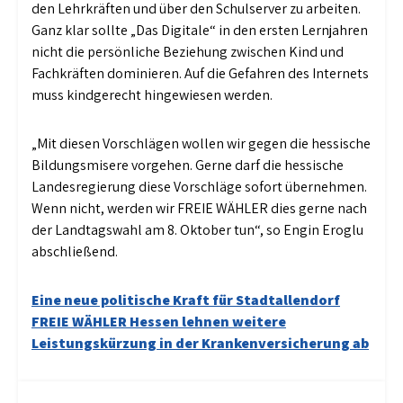
den Lehrkräften und über den Schulserver zu arbeiten.
Ganz klar sollte „Das Digitale“ in den ersten Lernjahren
nicht die persönliche Beziehung zwischen Kind und
Fachkräften dominieren. Auf die Gefahren des Internets
muss kindgerecht hingewiesen werden.
„Mit diesen Vorschlägen wollen wir gegen die hessische
Bildungsmisere vorgehen. Gerne darf die hessische
Landesregierung diese Vorschläge sofort übernehmen.
Wenn nicht, werden wir FREIE WÄHLER dies gerne nach
der Landtagswahl am 8. Oktober tun“, so Engin Eroglu
abschließend.
Beitragsnavigation
Eine neue politische Kraft für Stadtallendorf
FREIE WÄHLER Hessen lehnen weitere
Leistungskürzung in der Krankenversicherung ab