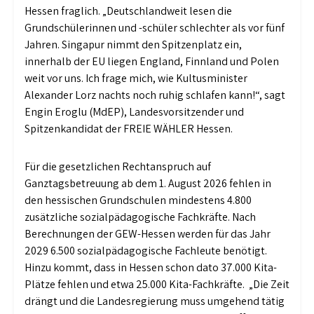
Hessen fraglich. „Deutschlandweit lesen die
Grundschülerinnen und -schüler schlechter als vor fünf
Jahren. Singapur nimmt den Spitzenplatz ein,
innerhalb der EU liegen England, Finnland und Polen
weit vor uns. Ich frage mich, wie Kultusminister
Alexander Lorz nachts noch ruhig schlafen kann!“, sagt
Engin Eroglu (MdEP), Landesvorsitzender und
Spitzenkandidat der FREIE WÄHLER Hessen.
Für die gesetzlichen Rechtanspruch auf
Ganztagsbetreuung ab dem 1. August 2026 fehlen in
den hessischen Grundschulen mindestens 4.800
zusätzliche sozialpädagogische Fachkräfte. Nach
Berechnungen der GEW-Hessen werden für das Jahr
2029 6.500 sozialpädagogische Fachleute benötigt.
Hinzu kommt, dass in Hessen schon dato 37.000 Kita-
Plätze fehlen und etwa 25.000 Kita-Fachkräfte. „Die Zeit
drängt und die Landesregierung muss umgehend tätig