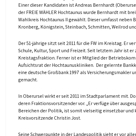
Einer dieser Kandidaten ist Andreas Bernhardt (Oberur
der FREIE WÄHLER Hochtaunus wurde Bernhardt mit brei
Wahlkreis Hochtaunus II gewählt. Dieser umfasst neben 
Kronberg, Königstein, Steinbach, Schmitten, Weilrod un
Der 51-jährige sitzt seit 2011 für die FW im Kreistag. Er ve
Schule, Kultur, Sport und Freizeit. Seit letztem Jahr ist
Kreistagsfraktion. Ferner ist er Mitglied der Betriebsk
Aufsichtsrat der Hochtaunuskliniken. Der gelernte Bankk
eine deutsche Großbank 1997 als Versicherungsmakler un
gemacht.
In Oberursel wirkt er seit 2011 im Stadtparlament mit. Do
deren Fraktionsvorsitzender vor. „Er verfüge über ausge
Bereichen der Politik, ist somit vielseitig einsetzbar und
Kreisvorsitzende Christin Jost.
Seine Schwerpunkte in der Landespolitik sieht er vor all