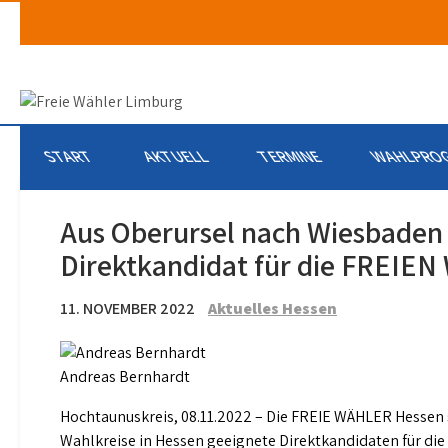
Skip
to
content
START
AKTUELL
TERMINE
WAHLPROG
Aus Oberursel nach Wiesbaden 
Direktkandidat für die FREIE
11. NOVEMBER 2022
Aktuelles Hessen
Andreas Bernhardt
Hochtaunuskreis, 08.11.2022 – Die FREIE WÄHLER Hessen si
Wahlkreise in Hessen geeignete Direktkandidaten für di