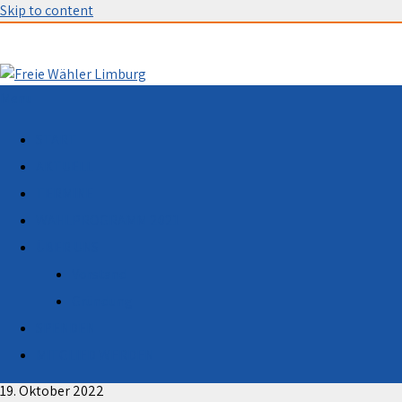
Skip to content
Menu
START
AKTUELL
TERMINE
WAHLPROGRAMM 2021
ÜBER UNS
Vorstand
Gründung
SPENDEN
Engin Eroglu MdEP neues Bundesvorstandsmitglied
der EBD
MITGLIED WERDEN
19. Oktober 2022