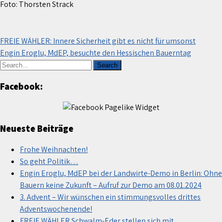
Foto: Thorsten Strack
Beitragsnavigation
FREIE WÄHLER: Innere Sicherheit gibt es nicht für umsonst
Engin Eroglu, MdEP, besuchte den Hessischen Bauerntag
Facebook:
Neueste Beiträge
Frohe Weihnachten!
So geht Politik…
Engin Eroglu, MdEP bei der Landwirte-Demo in Berlin: Ohne
Bauern keine Zukunft – Aufruf zur Demo am 08.01.2024
3. Advent – Wir wünschen ein stimmungsvolles drittes
Adventswochenende!
FREIE WÄHLER Schwalm-Eder stellen sich mit