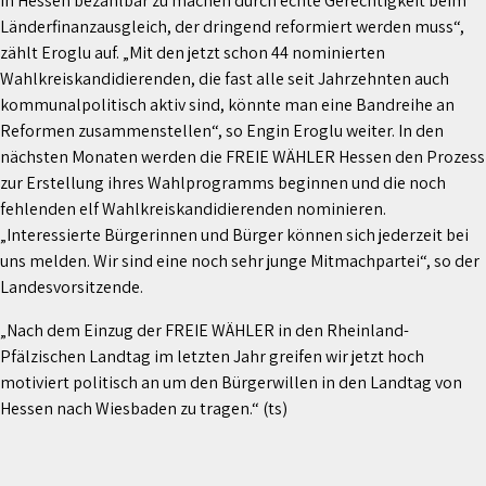
in Hessen bezahlbar zu machen durch echte Gerechtigkeit beim
Länderfinanzausgleich, der dringend reformiert werden muss“,
zählt Eroglu auf. „Mit den jetzt schon 44 nominierten
Wahlkreiskandidierenden, die fast alle seit Jahrzehnten auch
kommunalpolitisch aktiv sind, könnte man eine Bandreihe an
Reformen zusammenstellen“, so Engin Eroglu weiter. In den
nächsten Monaten werden die FREIE WÄHLER Hessen den Prozess
zur Erstellung ihres Wahlprogramms beginnen und die noch
fehlenden elf Wahlkreiskandidierenden nominieren.
„Interessierte Bürgerinnen und Bürger können sich jederzeit bei
uns melden. Wir sind eine noch sehr junge Mitmachpartei“, so der
Landesvorsitzende.
„Nach dem Einzug der FREIE WÄHLER in den Rheinland-
Pfälzischen Landtag im letzten Jahr greifen wir jetzt hoch
motiviert politisch an um den Bürgerwillen in den Landtag von
Hessen nach Wiesbaden zu tragen.“ (ts)