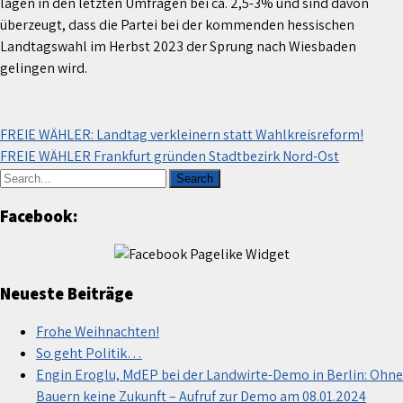
lagen in den letzten Umfragen bei ca. 2,5-3% und sind davon
überzeugt, dass die Partei bei der kommenden hessischen
Landtagswahl im Herbst 2023 der Sprung nach Wiesbaden
gelingen wird.
Beitragsnavigation
FREIE WÄHLER: Landtag verkleinern statt Wahlkreisreform!
FREIE WÄHLER Frankfurt gründen Stadtbezirk Nord-Ost
Facebook:
Neueste Beiträge
Frohe Weihnachten!
So geht Politik…
Engin Eroglu, MdEP bei der Landwirte-Demo in Berlin: Ohne
Bauern keine Zukunft – Aufruf zur Demo am 08.01.2024