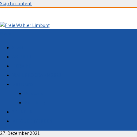
Skip to content
Menu
START
AKTUELL
TERMINE
WAHLPROGRAMM 2021
ÜBER UNS
Vorstand
Gründung
SPENDEN
Ortsvereinigung FREIE WÄHLER Rüdesheim am Rhein
gegründet
MITGLIED WERDEN
27. Dezember 2021